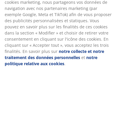
Spécifications
Nous personnalisons votre expérience
Avis
(
6
)
Chez JYSK, nous utilisons des cookies et des identifiants mobile
vous garantir une bonne expérience lorsque vous visitez notre s
web. Les cookies collectent des informations vous concernant af
Livraison
garantir le bon fonctionnement du site, de générer des statistiq
de vous proposer des publicités pertinentes. Lorsque vous acce
les cookies marketing, nous partageons vos données de navigat
avec nos partenaires marketing (par exemple Google, Meta et Ti
afin de vous proposer des publicités personnalisées et statiques
Vous pouvez en savoir plus sur les finalités de ces cookies dans 
section « Modifier » et choisir de retirer votre consentement en
cliquant sur l'icône des cookies. En cliquant sur « Accepter tout 
vous acceptez les trois finalités. En savoir plus sur
notre collect