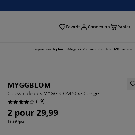
Favoris
Connexion
Panier
herche
Inspiration
Dépliants
Magasins
Service clientèle
B2B
Carrière
MYGGBLOM
Coussin de dos MYGGBLOM 50x70 beige
(
19
)
2 pour 29,99
19,99 /pcs
7895%