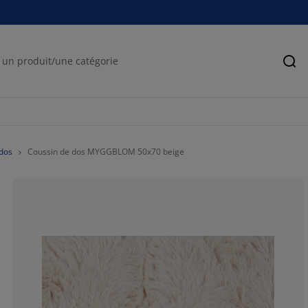
Rec
dos
Coussin de dos MYGGBLOM 50x70 beige
68.4210526315