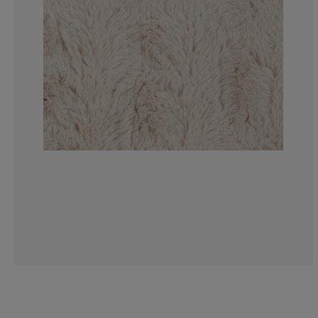
0%
5.26315789473
5.26315789473
21.05263157894