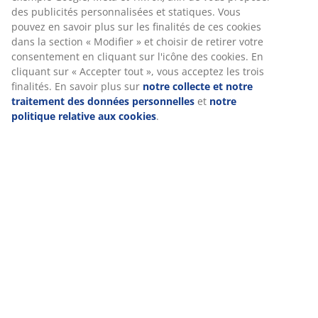
(
58
)
Chez JYSK, nous utilisons des cookies et des identifiants mobiles
pour vous garantir une bonne expérience lorsque vous visitez
Livraison
notre site web. Les cookies collectent des informations vous
concernant afin de garantir le bon fonctionnement du site, de
générer des statistiques et de vous proposer des publicités
pertinentes. Lorsque vous acceptez les cookies marketing, nous
partageons vos données de navigation avec nos partenaires
marketing (par exemple Google, Meta et TikTok) afin de vous
proposer des publicités personnalisées et statiques. Vous pouv
en savoir plus sur les finalités de ces cookies dans la section «
Modifier » et choisir de retirer votre consentement en cliquant
sur l'icône des cookies. En cliquant sur « Accepter tout », vous
acceptez les trois finalités. En savoir plus sur
notre collecte et
notre traitement des données personnelles
et
notre politique
relative aux cookies
.