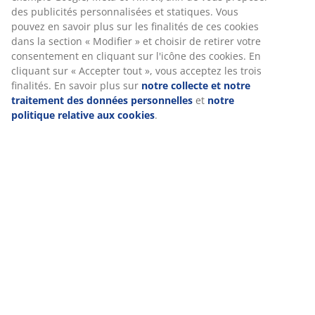
(
4
)
Nous personnalisons votre expérience
Livraison
Chez JYSK, nous utilisons des cookies et des identifiants mobiles
pour vous garantir une bonne expérience lorsque vous visitez n
site web. Les cookies collectent des informations vous concerna
afin de garantir le bon fonctionnement du site, de générer des
statistiques et de vous proposer des publicités pertinentes. Lor
vous acceptez les cookies marketing, nous partageons vos donn
de navigation avec nos partenaires marketing (par exemple Goo
Meta et TikTok) afin de vous proposer des publicités personnali
et statiques. Vous pouvez en savoir plus sur les finalités de ces
cookies dans la section « Modifier » et choisir de retirer votre
consentement en cliquant sur l'icône des cookies. En cliquant su
Accepter tout », vous acceptez les trois finalités. En savoir plus 
notre collecte et notre traitement des données personnelles
e
notre politique relative aux cookies
.