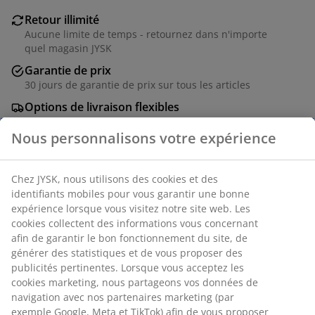
Retour illimité
Aucune limite de temps - retournez dans n'importe
quel magasin JYSK
Garantie de prix
30 jours de garantie de prix sur tous les articles
Options de livraison flexibles
Livraison rapide et facile
Nous personnalisons votre expérience
Numéro d’article: 6801996
Chez JYSK, nous utilisons des cookies et des
identifiants mobiles pour vous garantir une bonne
expérience lorsque vous visitez notre site web. Les
cookies collectent des informations vous concernant
Spécifications
afin de garantir le bon fonctionnement du site, de
générer des statistiques et de vous proposer des
publicités pertinentes. Lorsque vous acceptez les
cookies marketing, nous partageons vos données de
Avis
navigation avec nos partenaires marketing (par
exemple Google, Meta et TikTok) afin de vous proposer