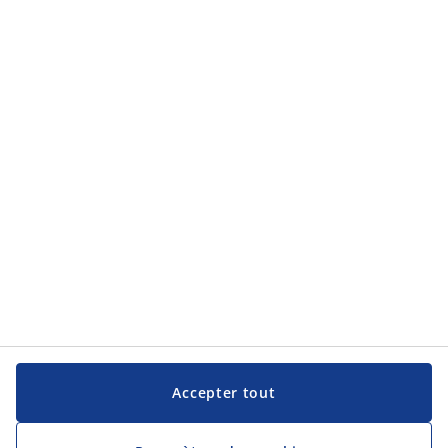
Catégories de produits
Service clientèle
Service clientèle
JYSK
JYSK
Siège social
Suivez JYSK
Langue
Accepter tout