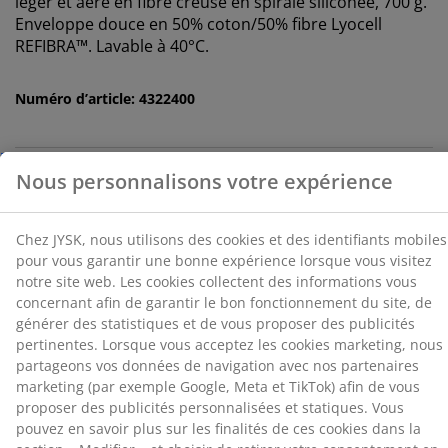
léger et aéré en fibre creuse en spirale siliconée, 700 g.
Chez JYSK, nous utilisons des cookies et des
Enveloppe douce en 50% coton/50% fibre Lyocell
identifiants mobiles pour vous garantir une bonne
REFIBRA™. Lavable à 40°C.
expérience lorsque vous visitez notre site web. Les
cookies collectent des informations vous concernant
afin de garantir le bon fonctionnement du site, de
Numéro d’article: 4322400
générer des statistiques et de vous proposer des
publicités pertinentes. Lorsque vous acceptez les
cookies marketing, nous partageons vos données de
navigation avec nos partenaires marketing (par
Spécifications
exemple Google, Meta et TikTok) afin de vous proposer
des publicités personnalisées et statiques. Vous
pouvez en savoir plus sur les finalités de ces cookies
dans la section « Modifier » et choisir de retirer votre
Avis
consentement en cliquant sur l'icône des cookies. En
(
2
)
cliquant sur « Accepter tout », vous acceptez les trois
finalités. En savoir plus sur
notre collecte et notre
traitement des données personnelles
et
notre
politique relative aux cookies
.
À propos de la marque