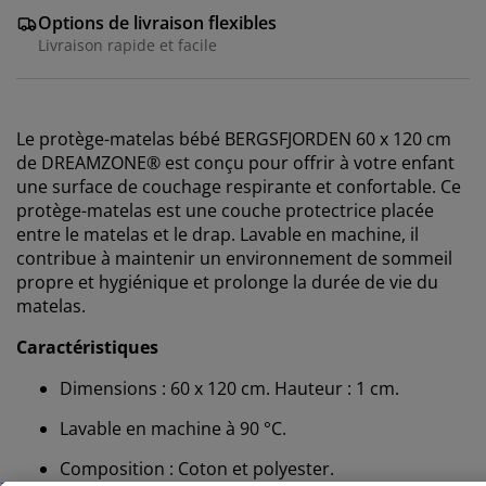
Options de livraison flexibles
Livraison rapide et facile
Le protège-matelas bébé BERGSFJORDEN 60 x 120 cm
de DREAMZONE® est conçu pour offrir à votre enfant
une surface de couchage respirante et confortable. Ce
protège-matelas est une couche protectrice placée
entre le matelas et le drap. Lavable en machine, il
contribue à maintenir un environnement de sommeil
propre et hygiénique et prolonge la durée de vie du
matelas.
Nous personnalisons votre expérience
Caractéristiques
Dimensions : 60 x 120 cm. Hauteur : 1 cm.
Chez JYSK, nous utilisons des cookies et des
Lavable en machine à 90 °C.
identifiants mobiles pour vous garantir une bonne
expérience lorsque vous visitez notre site web. Les
Composition : Coton et polyester.
cookies collectent des informations vous concernant