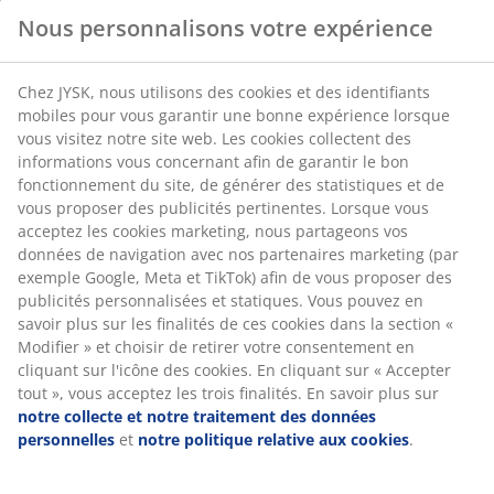
afin de garantir le bon fonctionnement du site, de
Garnissage en polyester : Doux et résilient.
générer des statistiques et de vous proposer des
publicités pertinentes. Lorsque vous acceptez les
Certification OEKO-TEX® STANDARD 100 : Testé
cookies marketing, nous partageons vos données de
sans substances nocives.
navigation avec nos partenaires marketing (par
exemple Google, Meta et TikTok) afin de vous proposer
DREAMZONE® : Matelas et lits de qualité à prix
des publicités personnalisées et statiques. Vous
abordable, disponibles exclusivement chez JYSK.
pouvez en savoir plus sur les finalités de ces cookies
Lavable
dans la section « Modifier » et choisir de retirer votre
consentement en cliquant sur l'icône des cookies. En
Lavable en machine à 90 °C pour une hygiène optimale.
cliquant sur « Accepter tout », vous acceptez les trois
Le lavage à 90 °C élimine les bactéries et les acariens.
finalités. En savoir plus sur
notre collecte et notre
traitement des données personnelles
et
notre
Composition
politique relative aux cookies
.
Mélange de coton et de polyester. Le coton offre une
sensation de douceur et de naturel, vous assurant un
confort optimal tout au long de la nuit. Le polyester est
un tissu résistant, facile d'entretien et qui conserve
bien sa forme, même en cas d'utilisation fréquente.
Garnissage en polyester