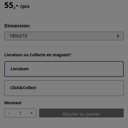
55,-
/pcs
Dimension
:
180x210
Livraison ou Collecte en magasin?
Livraison
Click&Collect
Montant
-
+
Ajouter au panier