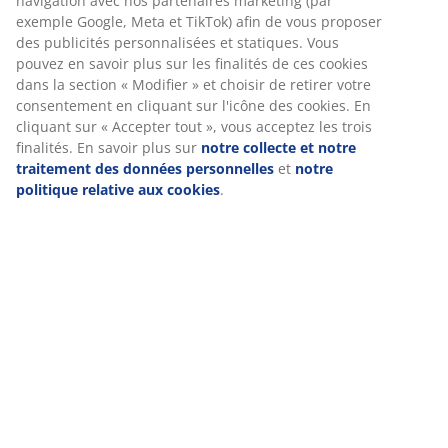
bacteria and dust mites from the fabric.
Fabric
The fabric is made with a mix of cotton and
polyester. Cotton provides a soft and natural feel,
which helps keep you comfortable during the night.
Polyester is a durable fabric, which is easy to clean and
holds up well over time, even with frequent use.
Polyester filling
The durable and resilient polyester filling maintains its
shape after washing and offers a soft and comfortable
surface to lie on.
®
OEKO-TEX
STANDARD 100
®
This mattress pad is OEKO-TEX
STANDARD 100
certified. This means every component, from fabrics to
®
threads, is tested by independent OEKO-TEX
institutes
and meets strict limits for harmful substances.
®
DREAMZONE
®
DREAMZONE
is dedicated to improving your sleep