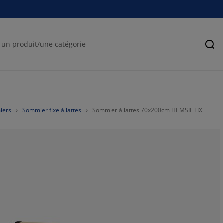
Rec
iers
Sommier fixe à lattes
Sommier à lattes 70x200cm HEMSIL FIX
66.24685138539