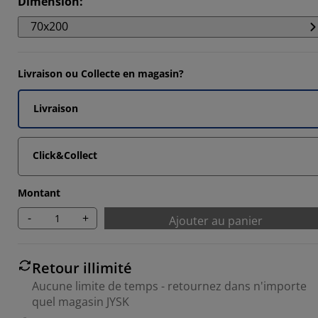
Dimension
:
9043%
70x200
1463%
118%
Livraison ou Collecte en magasin?
264%
Livraison
Click&Collect
Montant
-
+
Ajouter au panier
Retour illimité
Aucune limite de temps - retournez dans n'importe
quel magasin JYSK