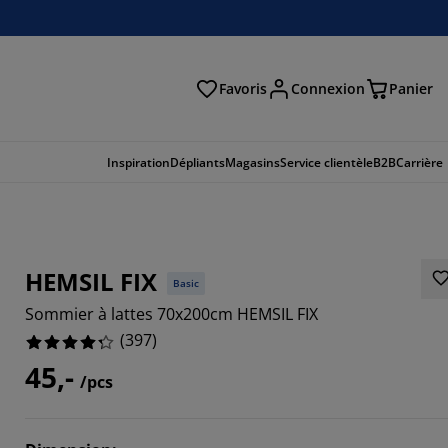
Favoris
Connexion
Panier
herche
Inspiration
Dépliants
Magasins
Service clientèle
B2B
Carrière
HEMSIL FIX
Basic
Sommier à lattes 70x200cm HEMSIL FIX
(
397
)
45,-
/pcs
043%