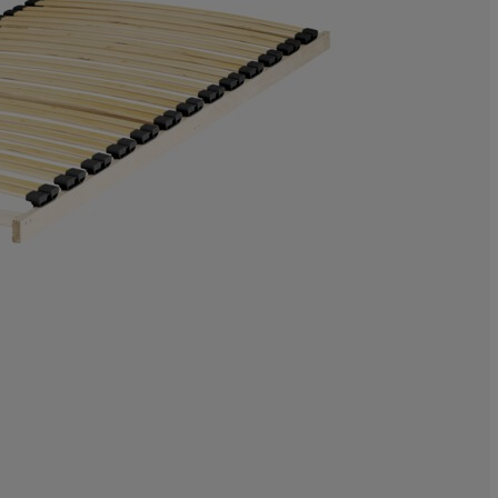
16.62468513853
3.778337531486
4.785894206549
8.564231738035