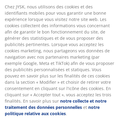
Options de livraison flexibles
Chez JYSK, nous utilisons des cookies et des
Livraison rapide et facile
identifiants mobiles pour vous garantir une bonne
expérience lorsque vous visitez notre site web. Les
cookies collectent des informations vous concernant
afin de garantir le bon fonctionnement du site, de
Chêne massif et placage chêne. Pour matelas tapissier,
générer des statistiques et de vous proposer des
à ressorts et en mousse de 140x200 cm. Excl. sommier
publicités pertinentes. Lorsque vous acceptez les
et matelas. l144 x L216 x H80 cm
cookies marketing, nous partageons vos données de
navigation avec nos partenaires marketing (par
Numéro d’article: 3650165
exemple Google, Meta et TikTok) afin de vous proposer
des publicités personnalisées et statiques. Vous
Instructions de montage
pouvez en savoir plus sur les finalités de ces cookies
dans la section « Modifier » et choisir de retirer votre
consentement en cliquant sur l'icône des cookies. En
cliquant sur « Accepter tout », vous acceptez les trois
Spécifications
finalités. En savoir plus sur
notre collecte et notre
traitement des données personnelles
et
notre
politique relative aux cookies
.
Avis
(
14
)