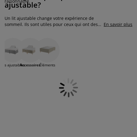
raisonnable.
ccessoires entretien meubles
clairages d'extérieur
oustiquaires
raps
ommiers avec rangement
clairage
ajustable?
ilm pour vitrage
amping
arde-robes
ommiers
énage
Un lit ajustable change votre expérience de
sommeil. Ils sont utiles pour ceux qui ont des
En savoir plus
besoins spécifiques en matière de position de
ccessoires
eubles de chambre à coucher
atelas enfant
hambre d’enfant
sommeil, comme des maux de dos.
its superposés
aver et repasser
rticles pour animaux de compagnie
Lits ajustables
Accessoires
Éléments