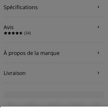
cookies collectent des informations vous concernant
Spécifications
afin de garantir le bon fonctionnement du site, de
générer des statistiques et de vous proposer des
publicités pertinentes. Lorsque vous acceptez les
cookies marketing, nous partageons vos données de
Avis
navigation avec nos partenaires marketing (par
(
34
)
exemple Google, Meta et TikTok) afin de vous proposer
des publicités personnalisées et statiques. Vous
pouvez en savoir plus sur les finalités de ces cookies
dans la section « Modifier » et choisir de retirer votre
À propos de la marque
consentement en cliquant sur l'icône des cookies. En
cliquant sur « Accepter tout », vous acceptez les trois
finalités. En savoir plus sur
notre collecte et notre
traitement des données personnelles
et
notre
Livraison
politique relative aux cookies
.