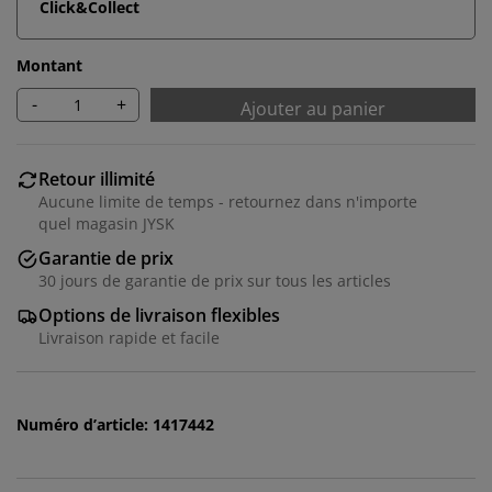
Click&Collect
Montant
-
+
Ajouter au panier
Retour illimité
Aucune limite de temps - retournez dans n'importe
quel magasin JYSK
Garantie de prix
30 jours de garantie de prix sur tous les articles
Options de livraison flexibles
Livraison rapide et facile
Nous personnalisons votre expérience
Numéro d’article: 1417442
Chez JYSK, nous utilisons des cookies et des
identifiants mobiles pour vous garantir une bonne
expérience lorsque vous visitez notre site web. Les