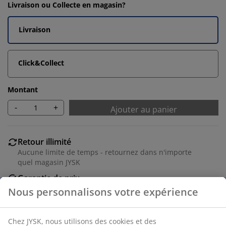
Livraison ou Collecte en magasin?
Livraison
Click&Collect
Montant
-
+
Ajouter au panier
Retour illimité
Aucune limite de temps - retournez dans n'importe
quel magasin JYSK
Garantie de prix
30 jours de garantie de prix sur tous les articles
Options de livraison flexibles
Livraison rapide et facile