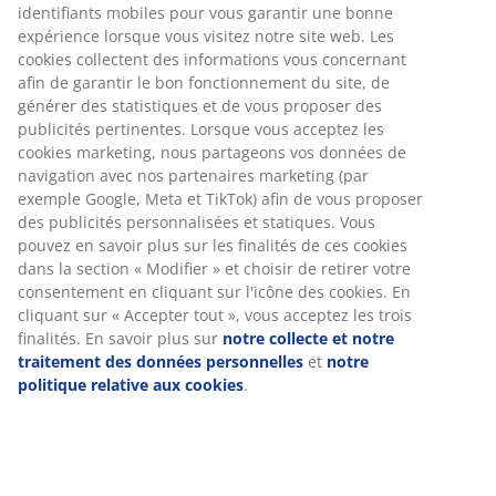
Numéro d’article: 1638863
Spécifications
Avis
(
12
)
À propos de la marque
Livraison