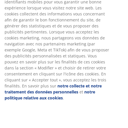
Numéro d’article: 1638844
Spécifications
Avis
(
3
)
À propos de la marque
Livraison