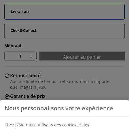
Livraison
Click&Collect
Montant
-
+
Ajouter au panier
Retour illimité
Aucune limite de temps - retournez dans n'importe
quel magasin JYSK
Garantie de prix
30 jours de garantie de prix sur tous les articles
Options de livraison flexibles
Livraison rapide et facile