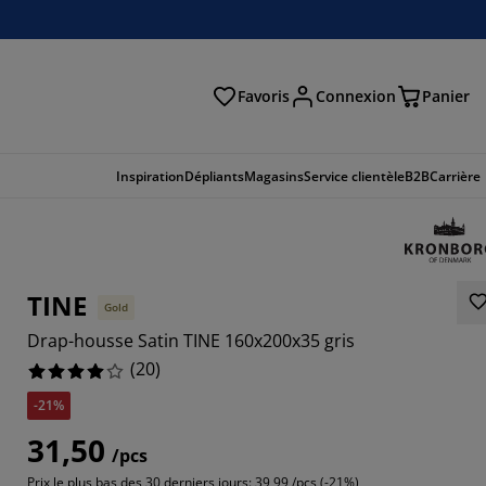
Favoris
Connexion
Panier
herche
Inspiration
Dépliants
Magasins
Service clientèle
B2B
Carrière
TINE
Gold
Drap-housse Satin TINE 160x200x35 gris
(
20
)
-21%
31,50
/pcs
Prix le plus bas des 30 derniers jours:
39,99 /pcs (-21%)