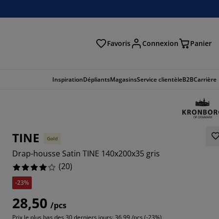
Favoris
Connexion
Panier
herche
Inspiration
Dépliants
Magasins
Service clientèle
B2B
Carrière
TINE
Gold
Drap-housse Satin TINE 140x200x35 gris
(
20
)
-23%
28,50
/pcs
Prix le plus bas des 30 derniers jours:
36,99 /pcs (-23%)