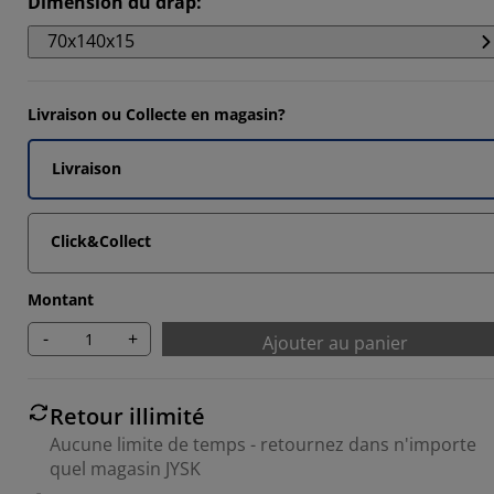
Dimension du drap
:
6668%
70x140x15
6666%
Livraison ou Collecte en magasin?
3332%
Livraison
Click&Collect
Montant
-
+
Ajouter au panier
Retour illimité
Aucune limite de temps - retournez dans n'importe
quel magasin JYSK