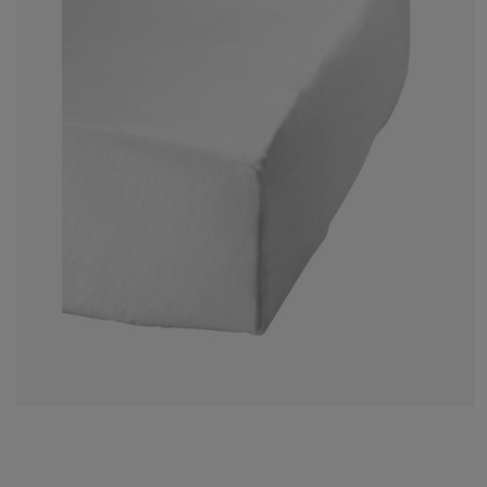
cessoires entretien meubles
lairages d'extérieur
ustiquaires
aps
mmiers avec rangement
lairage
lm pour vitrage
mping
rde-robes
mmiers
nage
cessoires
ubles de chambre à coucher
telas enfant
ambre d’enfant
ts superposés
ver et repasser
ticles pour animaux de compagnie