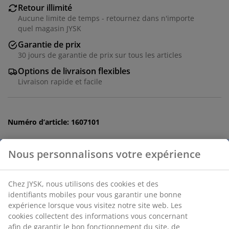
Retour illimité
Aucune limite de temps - retournez dans n'importe
quel magasin JYSK
Garantie de prix
30 jours de garantie de prix sur tous les articles
Options de livraison flexibles
Livraison rapide et facile
Numéro d’article: 1607101
Nous personnalisons votre expérience
Spécifications
Chez JYSK, nous utilisons des cookies et des
identifiants mobiles pour vous garantir une bonne
expérience lorsque vous visitez notre site web. Les
Avis
cookies collectent des informations vous concernant
(
24
)
afin de garantir le bon fonctionnement du site, de