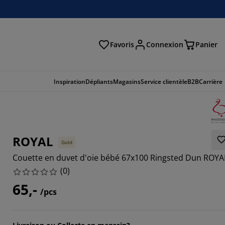
Favoris
Connexion
Panier
herche
Inspiration
Dépliants
Magasins
Service clientèle
B2B
Carrière
ROYAL
Gold
Couette en duvet d'oie bébé 67x100 Ringsted Dun ROYA
(
0
)
65,-
/pcs