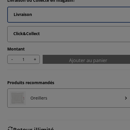
Livraison ou Collecte en magasin?
Livraison
Click&Collect
Montant
-
+
Ajouter au panier
Produits recommandés
Oreillers
Retour illimité