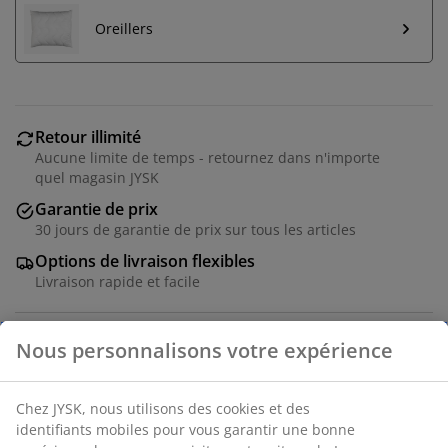
Oreillers
Retour illimité
Aucune limite de temps - retournez dans n'importe
quel magasin JYSK
Garantie de prix
30 jours de garantie de prix sur tous les articles
Options de livraison flexibles
Livraison rapide et facile
Couette synthétique 135x200 cm avec un garnissage
aéré et isolant en fibre creuse siliconée en forme de
spirale (100% recyclé), 900 g. Enveloppe douce en 100%
microfibre de polyester. Lavable à 60°C.