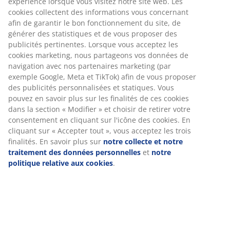
Numéro d’article: 4125850
Spécifications
Avis
(
290
)
Livraison