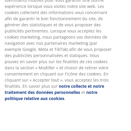
en fibre creuse de polyester siliconée en forme de
spirale, 780/1560 g. Enveloppe douce en 100%
microfibre de polyester. Lavable à 60°C.
Numéro d’article: 4150589
Spécifications
Avis
(
207
)
Livraison