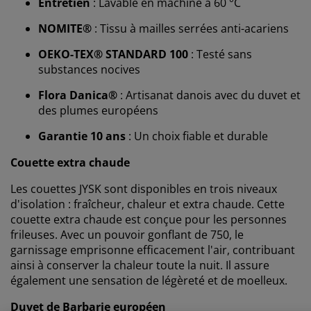
Entretien
: Lavable en machine à 60 °C
NOMITE®
: Tissu à mailles serrées anti-acariens
OEKO-TEX® STANDARD 100
: Testé sans
substances nocives
Nous personnalisons votre expérience
Flora Danica®
: Artisanat danois avec du duvet et
des plumes européens
Chez JYSK, nous utilisons des cookies et des
identifiants mobiles pour vous garantir une bonne
Garantie 10 ans
: Un choix fiable et durable
expérience lorsque vous visitez notre site web. Les
Couette extra chaude
cookies collectent des informations vous concernant
afin de garantir le bon fonctionnement du site, de
Les couettes JYSK sont disponibles en trois niveaux
générer des statistiques et de vous proposer des
d'isolation : fraîcheur, chaleur et extra chaude. Cette
publicités pertinentes. Lorsque vous acceptez les
couette extra chaude est conçue pour les personnes
cookies marketing, nous partageons vos données de
frileuses. Avec un pouvoir gonflant de 750, le
navigation avec nos partenaires marketing (par
garnissage emprisonne efficacement l'air, contribuant
exemple Google, Meta et TikTok) afin de vous proposer
ainsi à conserver la chaleur toute la nuit. Il assure
des publicités personnalisées et statiques. Vous
également une sensation de légèreté et de moelleux.
pouvez en savoir plus sur les finalités de ces cookies
dans la section « Modifier » et choisir de retirer votre
Duvet de Barbarie européen
consentement en cliquant sur l'icône des cookies. En