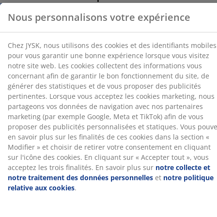
cliquant sur « Accepter tout », vous acceptez les trois
Le garnissage de cette couette est composé à 100 % de
finalités. En savoir plus sur
notre collecte et notre
duvet de Barbarie européen. Plus la quantité de duvet
traitement des données personnelles
et
notre
est importante, plus la couette est légère et chaude.
politique relative aux cookies
.
Les fines fibres de duvet emprisonnent l'air pour une
isolation optimale. Poids du garnissage : 1580 g.
Tissu en coton
Le coton est respirant et offre un toucher doux et
naturel, pour un confort optimal tout au long de la
nuit.
Entretien
La couette est lavable en machine à 60 °C pour une
fraîcheur et une propreté irréprochables. Un lavage à
60 °C ou plus permet d'éliminer les acariens
indésirables. Utilisez une lessive adaptée, sans
enzymes, pour garnissage naturel.
NOMITE®