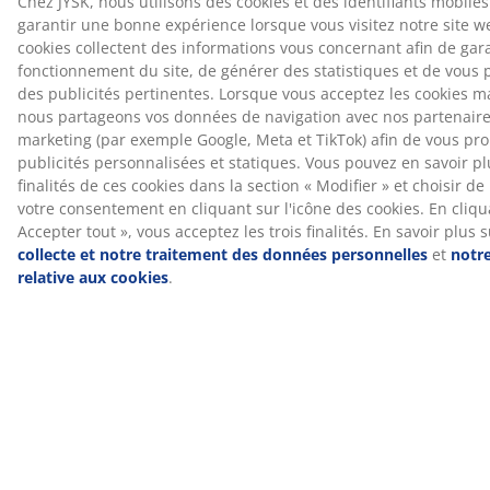
enzymes, pour garnissage naturel.
NOMITE®
Les couettes et les oreillers portant le label NOMITE®
possèdent une enveloppe au tissage particulièrement
serré. Ceci contribue à réduire la pénétration des
acariens et rend la couette adaptée aux personnes
allergiques aux acariens.
OEKO-TEX® STANDARD 100
Ce produit est certifié OEKO-TEX® STANDARD 100. Cela
signifie que chaque composant est testé par des
instituts OEKO-TEX® indépendants et respecte des
limites strictes concernant les substances nocives.
Flora Danica®
Flora Danica® allie le savoir-faire et le design danois à
des matériaux naturels. Fabriquées exclusivement au
Danemark depuis 1947, les couettes et les oreillers