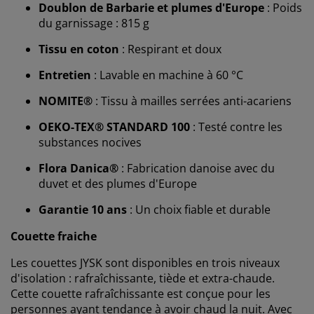
Doublon de Barbarie et plumes d'Europe
: Poids
du garnissage : 815 g
Tissu en coton
: Respirant et doux
Entretien
: Lavable en machine à 60 °C
Nous personnalisons votre expérience
NOMITE®
: Tissu à mailles serrées anti-acariens
OEKO-TEX® STANDARD 100
: Testé contre les
Chez JYSK, nous utilisons des cookies et des
substances nocives
identifiants mobiles pour vous garantir une bonne
expérience lorsque vous visitez notre site web. Les
Flora Danica®
: Fabrication danoise avec du
cookies collectent des informations vous concernant
duvet et des plumes d'Europe
afin de garantir le bon fonctionnement du site, de
générer des statistiques et de vous proposer des
Garantie 10 ans
: Un choix fiable et durable
publicités pertinentes. Lorsque vous acceptez les
cookies marketing, nous partageons vos données de
Couette fraiche
navigation avec nos partenaires marketing (par
Les couettes JYSK sont disponibles en trois niveaux
exemple Google, Meta et TikTok) afin de vous proposer
d'isolation : rafraîchissante, tiède et extra-chaude.
des publicités personnalisées et statiques. Vous
Cette couette rafraîchissante est conçue pour les
pouvez en savoir plus sur les finalités de ces cookies
personnes ayant tendance à avoir chaud la nuit. Avec
dans la section « Modifier » et choisir de retirer votre