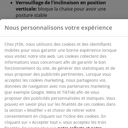
Verrouillage de l'inclinaison en position
verticale:
bloque la chaise pour avoir une
Chez JYSK, nous utilisons des cookies et des
posture stable
identifiants mobiles pour vous garantir une bonne
expérience lorsque vous visitez notre site web. Les
Hauteur ajustable:
pour s'adapter à votre taille
cookies collectent des informations vous concernant
et à votre posture
afin de garantir le bon fonctionnement du site, de
générer des statistiques et de vous proposer des
Roulettes de sécurité:
se bloquent
publicités pertinentes. Lorsque vous acceptez les
automatiquement lorsque la chaise n'est pas
cookies marketing, nous partageons vos données de
utilisée
navigation avec nos partenaires marketing (par
exemple Google, Meta et TikTok) afin de vous proposer
Simili cuir:
r
ésistant aux taches et facile à
des publicités personnalisées et statiques. Vous
nettoyer
pouvez en savoir plus sur les finalités de ces cookies
Maille:
meilleures circulation de l'air et
dans la section « Modifier » et choisir de retirer votre
respirabilité
consentement en cliquant sur l'icône des cookies. En
cliquant sur « Accepter tout », vous acceptez les trois
Tissu:
polyester souple et durable
finalités. En savoir plus sur
notre collecte et notre
traitement des données personnelles
et
notre
Base en acier:
excellents soutien et stabilité
politique relative aux cookies
.
Mécanisme d'inclinaison progressive
Le mécanisme d'inclinaison progressive permet à