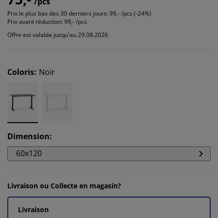
/pcs
Prix le plus bas des 30 derniers jours:
99,- /pcs (-24%)
Prix avant réduction:
99,- /pcs
Offre est valable jusqu'au 29.08.2026
Coloris
:
Noir
Dimension
:
60x120
Livraison ou Collecte en magasin?
Livraison