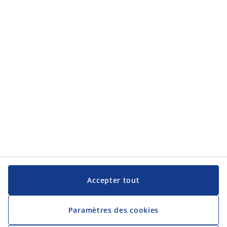
Service clientèle
Service clientèle
JYSK
JYSK
Siège social
Suivez JYSK
Langue
Accepter tout
Paramètres des cookies