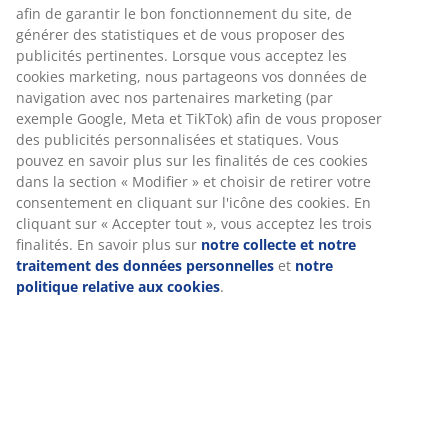
rembourrage en mousse. Coussin de dossier en
afin de garantir le bon fonctionnement du site, de
mousse. Pieds en bois massif. 2 places: l150 x H78 x
générer des statistiques et de vous proposer des
P84 cm. 3 places: l216 x H78 x P84 cm
publicités pertinentes. Lorsque vous acceptez les
cookies marketing, nous partageons vos données de
navigation avec nos partenaires marketing (par
Numéro d’article: S363091
exemple Google, Meta et TikTok) afin de vous proposer
des publicités personnalisées et statiques. Vous
pouvez en savoir plus sur les finalités de ces cookies
dans la section « Modifier » et choisir de retirer votre
L'ensemble se compose des éléments
consentement en cliquant sur l'icône des cookies. En
suivants
cliquant sur « Accepter tout », vous acceptez les trois
finalités. En savoir plus sur
notre collecte et notre
traitement des données personnelles
et
notre
politique relative aux cookies
.
Spécifications
Avis
(
1
)