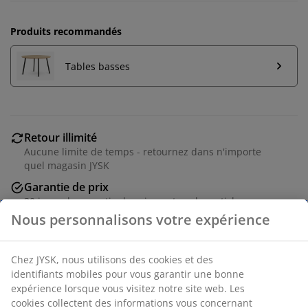
Produits recommandés
Tables basses
Retour illimité
Aucune limite de temps - retournez dans n'importe
quel magasin JYSK
Garantie de prix
30 jours de garantie de prix sur tous les articles
Nous personnalisons votre expérience
Options de livraison flexibles
Livraison rapide et facile
Chez JYSK, nous utilisons des cookies et des
identifiants mobiles pour vous garantir une bonne
expérience lorsque vous visitez notre site web. Les
Tissu. Coussin d'assise avec ressorts ensachés et
cookies collectent des informations vous concernant