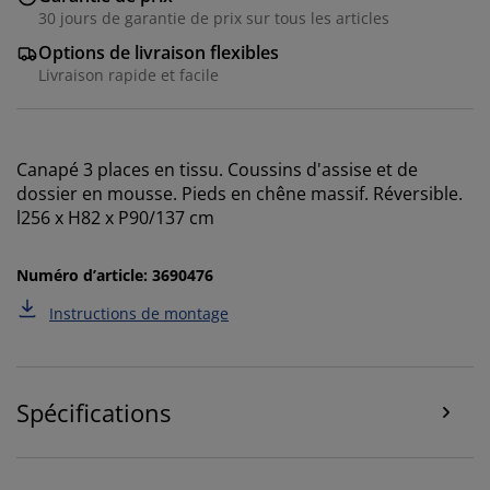
cookies collectent des informations vous concernant
30 jours de garantie de prix sur tous les articles
afin de garantir le bon fonctionnement du site, de
Options de livraison flexibles
générer des statistiques et de vous proposer des
Livraison rapide et facile
publicités pertinentes. Lorsque vous acceptez les
cookies marketing, nous partageons vos données de
navigation avec nos partenaires marketing (par
exemple Google, Meta et TikTok) afin de vous proposer
Canapé 3 places en tissu. Coussins d'assise et de
des publicités personnalisées et statiques. Vous
dossier en mousse. Pieds en chêne massif. Réversible.
pouvez en savoir plus sur les finalités de ces cookies
l256 x H82 x P90/137 cm
dans la section « Modifier » et choisir de retirer votre
consentement en cliquant sur l'icône des cookies. En
cliquant sur « Accepter tout », vous acceptez les trois
Numéro d’article: 3690476
finalités. En savoir plus sur
notre collecte et notre
Instructions de montage
traitement des données personnelles
et
notre
politique relative aux cookies
.
Spécifications