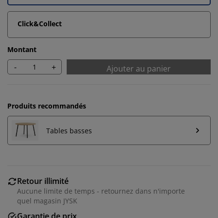
Click&Collect
Montant
-
+
Ajouter au panier
Produits recommandés
Tables basses
Nous personnalisons votre expérience
Retour illimité
Aucune limite de temps - retournez dans n'importe
Chez JYSK, nous utilisons des cookies et des
quel magasin JYSK
identifiants mobiles pour vous garantir une bonne
expérience lorsque vous visitez notre site web. Les
Garantie de prix