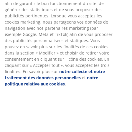
Canapé 3 places en tissu. Coussins d'assise et de
dossier en mousse. Pieds en chêne massif. Réversible.
l256 x H82 x P90/137 cm
Numéro d’article: 3690475
Instructions de montage
Spécifications
Avis
(
8
)