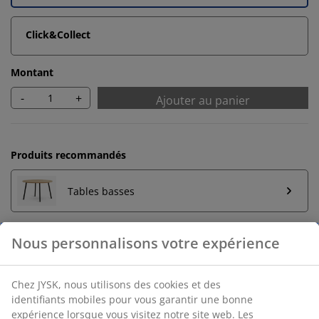
Click&Collect
Montant
-
+
Ajouter au panier
Produits recommandés
Tables basses
Retour illimité
Aucune limite de temps - retournez dans n'importe
quel magasin JYSK
Garantie de prix