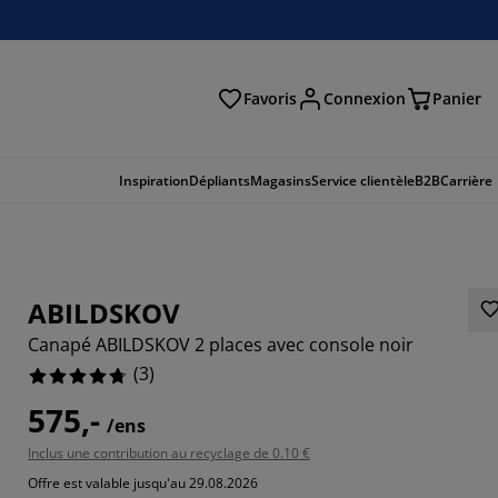
Favoris
Connexion
Panier
herche
Inspiration
Dépliants
Magasins
Service clientèle
B2B
Carrière
ABILDSKOV
Canapé ABILDSKOV 2 places avec console noir
(
3
)
575,-
/ens
Inclus une contribution au recyclage de 0.10 €
6666%
Offre est valable jusqu'au 29.08.2026