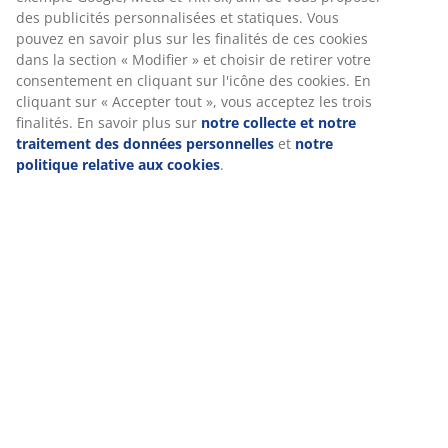
(
272
)
Livraison
Nous personnalisons votre expérience
Chez JYSK, nous utilisons des cookies et des identifiants mobile
vous garantir une bonne expérience lorsque vous visitez notre s
Les cookies collectent des informations vous concernant afin de 
le bon fonctionnement du site, de générer des statistiques et d
proposer des publicités pertinentes. Lorsque vous acceptez les 
marketing, nous partageons vos données de navigation avec no
partenaires marketing (par exemple Google, Meta et TikTok) afin
proposer des publicités personnalisées et statiques. Vous pouv
savoir plus sur les finalités de ces cookies dans la section « Modi
choisir de retirer votre consentement en cliquant sur l'icône des
En cliquant sur « Accepter tout », vous acceptez les trois finalité
savoir plus sur
notre collecte et notre traitement des données