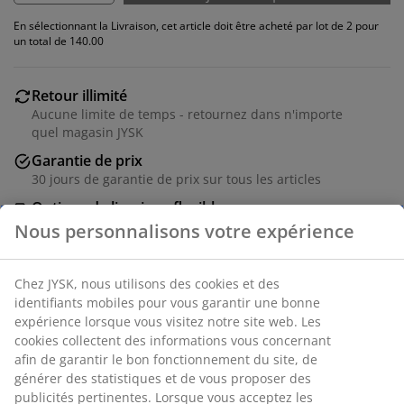
En sélectionnant la Livraison, cet article doit être acheté par lot de 2 pour
un total de 140.00
Retour illimité
Aucune limite de temps - retournez dans n'importe
quel magasin JYSK
Garantie de prix
30 jours de garantie de prix sur tous les articles
Options de livraison flexibles
Livraison rapide et facile
Chaise de salle à manger avec assise rembourrée et
dossier en tissu velours gris. Pieds en acier aspect
chêne.
Numéro d’article: 3640116