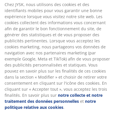
Aucune limite de temps - retournez dans n'importe
Chez JYSK, nous utilisons des cookies et des
quel magasin JYSK
identifiants mobiles pour vous garantir une bonne
expérience lorsque vous visitez notre site web. Les
Garantie de prix
cookies collectent des informations vous concernant
30 jours de garantie de prix sur tous les articles
afin de garantir le bon fonctionnement du site, de
Options de livraison flexibles
générer des statistiques et de vous proposer des
Livraison rapide et facile
publicités pertinentes. Lorsque vous acceptez les
cookies marketing, nous partageons vos données de
navigation avec nos partenaires marketing (par
exemple Google, Meta et TikTok) afin de vous proposer
Numéro d’article: 2117101
des publicités personnalisées et statiques. Vous
pouvez en savoir plus sur les finalités de ces cookies
dans la section « Modifier » et choisir de retirer votre
consentement en cliquant sur l'icône des cookies. En
Spécifications
cliquant sur « Accepter tout », vous acceptez les trois
finalités. En savoir plus sur
notre collecte et notre
traitement des données personnelles
et
notre
politique relative aux cookies
.
Avis
(
222
)