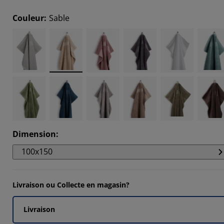
0606%
Couleur
:
Sable
303%
5151%
546%
Dimension
:
100x150
Livraison ou Collecte en magasin?
Livraison