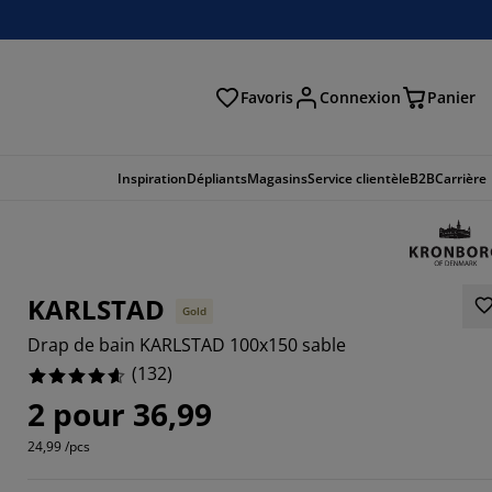
Favoris
Connexion
Panier
herche
Inspiration
Dépliants
Magasins
Service clientèle
B2B
Carrière
KARLSTAD
Gold
Drap de bain KARLSTAD 100x150 sable
(
132
)
2 pour 36,99
24,99 /pcs
303%