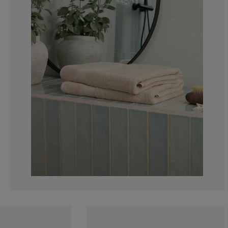
10.60606060606
5.303030303030
1.515151515151
4.545454545454