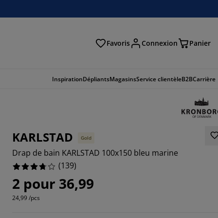
Favoris
Connexion
Panier
herche
Inspiration
Dépliants
Magasins
Service clientèle
B2B
Carrière
KARLSTAD
Gold
Drap de bain KARLSTAD 100x150 bleu marine
(
139
)
2 pour 36,99
24,99 /pcs
6906%