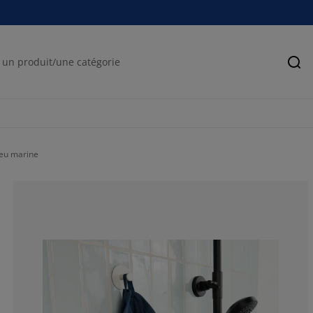
Rec
eu marine
56.1151079136