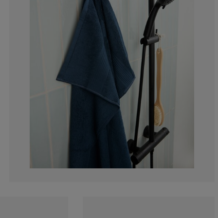
10.07194244604
2.87769784172
5.035971223021
25.89928057553