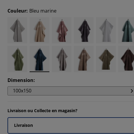
3165%
Couleur
:
Bleu marine
6619%
5825%
9567%
Dimension
:
100x150
Livraison ou Collecte en magasin?
Livraison