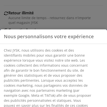
Retour illimité
Aucune limite de temps - retournez dans n'importe
quel magasin JYSK
Garantie de prix
30 jours de garantie de prix sur tous les articles
Nous personnalisons votre expérience
Options de livraison flexibles
Livraison rapide et facile
Chez JYSK, nous utilisons des cookies et des
identifiants mobiles pour vous garantir une bonne
expérience lorsque vous visitez notre site web. Les
cookies collectent des informations vous concernant
Numéro d’article: 5220700
afin de garantir le bon fonctionnement du site, de
générer des statistiques et de vous proposer des
publicités pertinentes. Lorsque vous acceptez les
cookies marketing, nous partageons vos données de
Spécifications
navigation avec nos partenaires marketing (par
exemple Google, Meta et TikTok) afin de vous proposer
des publicités personnalisées et statiques. Vous
pouvez en savoir plus sur les finalités de ces cookies