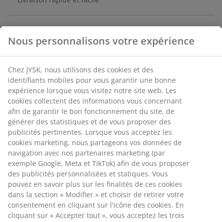
Boîte de rangement verte kaki en carton et papier. Elle
est équipée d'une poignée sur le côté. Le couvercle
aide à maintenir une apparence ordonnée. Sa taille
compacte s'adapte bien aux étagères ou aux placards.
l23 x L33 x H14 cm
Nous personnalisons votre expérience
Numéro d’article: 4911505
Chez JYSK, nous utilisons des cookies et des identifiants
mobiles pour vous garantir une bonne expérience lorsque
vous visitez notre site web. Les cookies collectent des
informations vous concernant afin de garantir le bon
Spécifications
fonctionnement du site, de générer des statistiques et de
vous proposer des publicités pertinentes. Lorsque vous
acceptez les cookies marketing, nous partageons vos
données de navigation avec nos partenaires marketing (par
Avis
exemple Google, Meta et TikTok) afin de vous proposer des
(
34
)
publicités personnalisées et statiques. Vous pouvez en