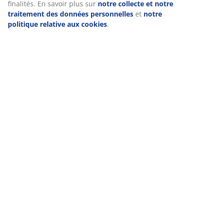
savoir plus sur les finalités de ces cookies dans la section «
Modifier » et choisir de retirer votre consentement en
cliquant sur l'icône des cookies. En cliquant sur « Accepter
Livraison
tout », vous acceptez les trois finalités. En savoir plus sur
notre collecte et notre traitement des données
personnelles
et
notre politique relative aux cookies
.