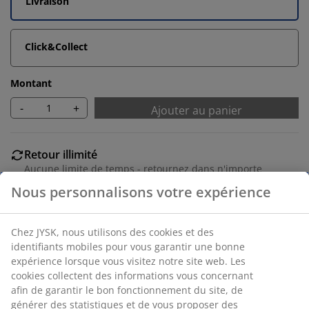
Livraison
Click&Collect
Montant
-
+
Ajouter au panier
Retour illimité
Aucune limite de temps - retournez dans n'importe
quel magasin JYSK
Garantie de prix
30 jours de garantie de prix sur tous les articles
Options de livraison flexibles
Livraison rapide et facile
Placage décoratif et acier. I70 x H109 x P30 cm