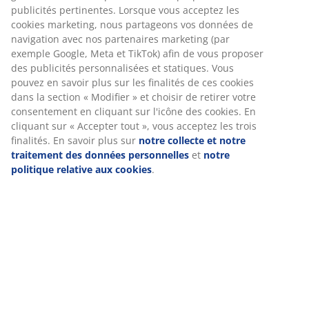
Numéro d’article: 3600987
Instructions de montage
Spécifications
Avis
(
344
)
Livraison