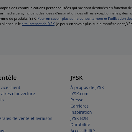
compris des communications personnalisées qui me sont destinées en fonction 
r media tiers, incluant des idées d'inspiration, des offres exceptionnelles, des 
amme de produits JYSK.
Pour en savoir plus sur le consentement et l'utilisation de
 allant sur le
site internet de JYSK
. Je peux en savoir plus sur la manière dont JY
entèle
JYSK
vice client
À propos de JYSK
raires d'ouverture
JYSK.com
ts
Presse
Carrières
Inspiration
rales de vente et livraison
JYSK B2B
Durabilité
nge
Accessibilité