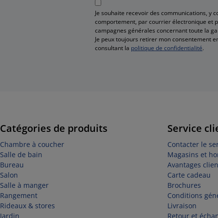
Je souhaite recevoir des communications, y 
comportement, par courrier électronique et pa
campagnes générales concernant toute la g
Je peux toujours retirer mon consentement en
consultant la
politique de confidentialité
.
Catégories de produits
Service cli
Chambre à coucher
Contacter le ser
Salle de bain
Magasins et ho
Bureau
Avantages clien
Salon
Carte cadeau
Salle à manger
Brochures
Rangement
Conditions géné
Rideaux & stores
Livraison
Jardin
Retour et écha