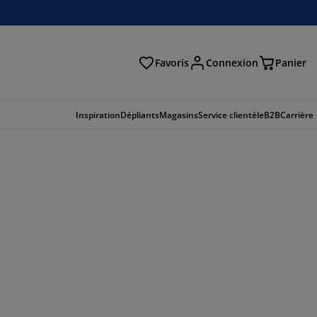
Favoris
Connexion
Panier
herche
Inspiration
Dépliants
Magasins
Service clientèle
B2B
Carrière