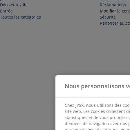
Déco et textile
Réclamations
Entrée
Modifier le con
Toutes les catégories
Sécurité
Renoncer au con
Nous personnalisons v
Chez JYSK, nous utilisons des coo
site web. Les cookies collectent 
statistiques et de vous proposer 
données de navigation avec nos p
personnalisées et statiques. Vous 