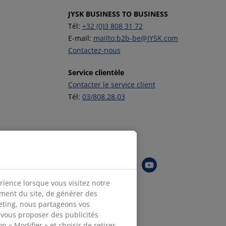
JYSK BUSINESS TO BUSINESS
Tél:
+32 (0)3 808 31 72
E-mail:
mailto:b2b-be@JYSK.com
Contactez-nous
Service clientèle
Contacter le service client
Tél:
03/808.28.03
Suivez JYSK
rience lorsque vous visitez notre
ement du site, de générer des
keting, nous partageons vos
 vous proposer des publicités
n « Modifier » et choisir de retirer