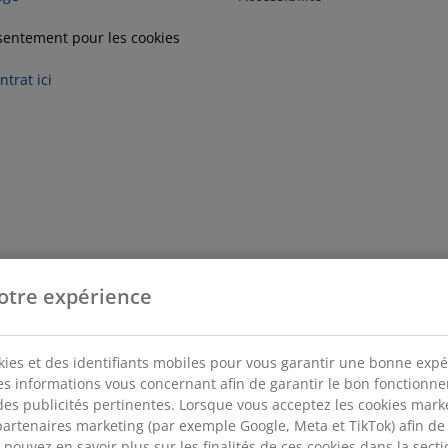
sentement pour les cookies
trat ici
otre expérience
kies et des identifiants mobiles pour vous garantir une bonne expé
des informations vous concernant afin de garantir le bon fonctionn
des publicités pertinentes. Lorsque vous acceptez les cookies mar
artenaires marketing (par exemple Google, Meta et TikTok) afin de
pouvez en savoir plus sur les finalités de ces cookies dans la sectio