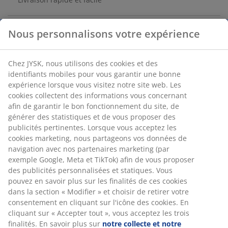
Banc de jardin en bois dur FSC®. l140 x H82 x P51 cm
Numéro d’article: 3726222
Instructions de montage
Spécifications
Avis
(
1
)