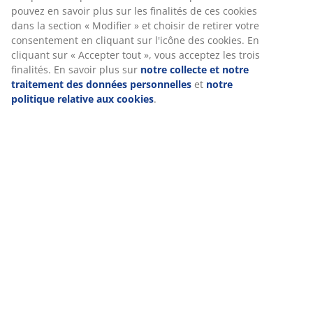
Livraison
données de navigation avec nos partenaires marketing
(par exemple Google, Meta et TikTok) afin de vous
proposer des publicités personnalisées et statiques. Vous
pouvez en savoir plus sur les finalités de ces cookies dans
la section « Modifier » et choisir de retirer votre
consentement en cliquant sur l'icône des cookies. En
cliquant sur « Accepter tout », vous acceptez les trois
finalités. En savoir plus sur
notre collecte et notre
traitement des données personnelles
et
notre politique
relative aux cookies
.