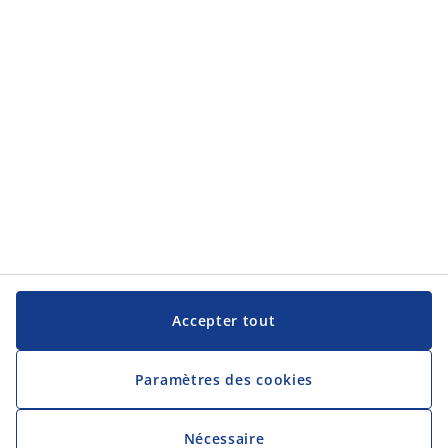
JYSK
JYSK
Siège social
Suivez JYSK
Langue