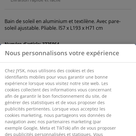
Bain de soleil en aluminium et textilène. Avec pare-
soleil ajustable. Pliable. l57 x L193 x H71 cm
Numéro d’article: 3725064
Instructions de montage
Nous personnalisons votre expérience
Spécifications
Chez JYSK, nous utilisons des cookies et des identifiants
mobiles pour vous garantir une bonne expérience lorsque
Avis
vous visitez notre site web. Les cookies collectent des
informations vous concernant afin de garantir le bon
(
21
)
fonctionnement du site, de générer des statistiques et de
vous proposer des publicités pertinentes. Lorsque vous
acceptez les cookies marketing, nous partageons vos