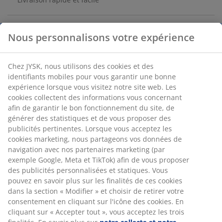
Statue de jardin grise sous la forme d'une figure de
Bouddha. Cet objet décoratif résistant au gel apporte
une atmosphère spéciale et paisible à votre espace
extérieur. l24 x L31 x H42 cm
Numéro d’article: 6406710
Spécifications
Avis
Nous personnalisons votre expérience
(
68
)
Chez JYSK, nous utilisons des cookies et des identifiants mobile