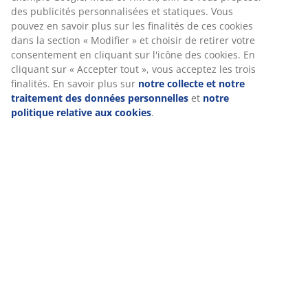
(
306
)
Livraison
Nous personnalisons votre expérience
Chez JYSK, nous utilisons des cookies et des identifiants mobile
garantir une bonne expérience lorsque vous visitez notre site w
cookies collectent des informations vous concernant afin de gara
fonctionnement du site, de générer des statistiques et de vous
des publicités pertinentes. Lorsque vous acceptez les cookies m
nous partageons vos données de navigation avec nos partenair
marketing (par exemple Google, Meta et TikTok) afin de vous pr
publicités personnalisées et statiques. Vous pouvez en savoir pl
finalités de ces cookies dans la section « Modifier » et choisir de 