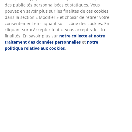
(
7
)
Chez JYSK, nous utilisons des cookies et des identifiants mobiles
pour vous garantir une bonne expérience lorsque vous visitez
notre site web. Les cookies collectent des informations vous
concernant afin de garantir le bon fonctionnement du site, de
Livraison
générer des statistiques et de vous proposer des publicités
pertinentes. Lorsque vous acceptez les cookies marketing, nous
partageons vos données de navigation avec nos partenaires
marketing (par exemple Google, Meta et TikTok) afin de vous
proposer des publicités personnalisées et statiques. Vous
pouvez en savoir plus sur les finalités de ces cookies dans la
section « Modifier » et choisir de retirer votre consentement en
cliquant sur l'icône des cookies. En cliquant sur « Accepter tout
», vous acceptez les trois finalités. En savoir plus sur
notre
collecte et notre traitement des données personnelles
et
notr
politique relative aux cookies
.