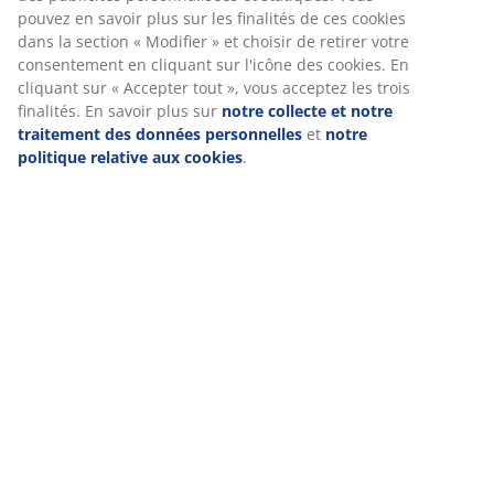
vous proposer des publicités pertinentes. Lorsque vous
Livraison
acceptez les cookies marketing, nous partageons vos
données de navigation avec nos partenaires marketing (par
exemple Google, Meta et TikTok) afin de vous proposer des
publicités personnalisées et statiques. Vous pouvez en
savoir plus sur les finalités de ces cookies dans la section «
Modifier » et choisir de retirer votre consentement en
cliquant sur l'icône des cookies. En cliquant sur « Accepter
tout », vous acceptez les trois finalités. En savoir plus sur
notre collecte et notre traitement des données
personnelles
et
notre politique relative aux cookies
.