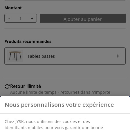
Montant
-
+
Ajouter au panier
Produits recommandés
Tables basses
Retour illimité
Aucune limite de temps - retournez dans n'importe
quel magasin JYSK
Garantie de prix
30 jours de garantie de prix sur tous les articles
Options de livraison flexibles
Livraison rapide et facile