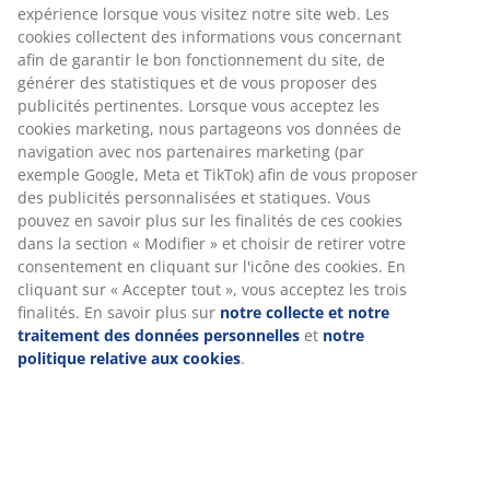
Canapé modulable comprenant 2 modules pouvant
être configurés selon votre espace. 1 module
méridienne et 1 module ouvert. En tissu. Assise avec
ressorts ensachés et rembourrage en mousse. Dossier
en mousse. l215 x H64 x P94/155 cm
Numéro d’article: S363109
L'ensemble se compose des éléments
suivants
Spécifications