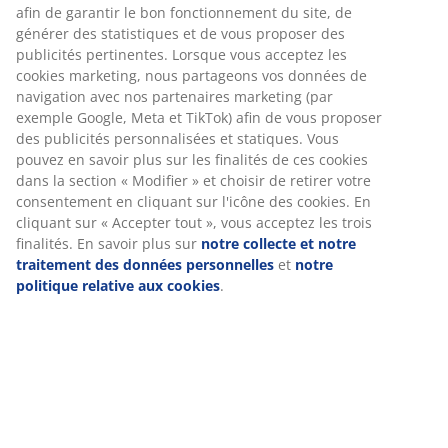
afin de garantir le bon fonctionnement du site, de
générer des statistiques et de vous proposer des
publicités pertinentes. Lorsque vous acceptez les
Tissu. Coussin d'assise avec ressorts ensachés et
cookies marketing, nous partageons vos données de
rembourrage en mousse. Coussin de dossier en
navigation avec nos partenaires marketing (par
mousse. Module ouvert pour canapé modulable. Non
exemple Google, Meta et TikTok) afin de vous proposer
réversible. l123 x H64 x P94 cm
des publicités personnalisées et statiques. Vous
pouvez en savoir plus sur les finalités de ces cookies
Numéro d’article: 3680082
dans la section « Modifier » et choisir de retirer votre
consentement en cliquant sur l'icône des cookies. En
Instructions de montage
cliquant sur « Accepter tout », vous acceptez les trois
finalités. En savoir plus sur
notre collecte et notre
traitement des données personnelles
et
notre
politique relative aux cookies
.
Spécifications
Avis
(
14
)