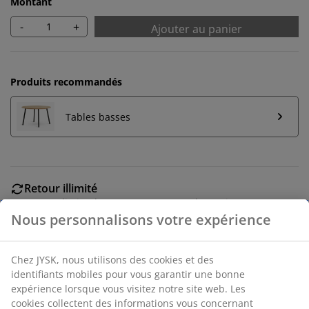
Montant
-
+
Ajouter au panier
Produits recommandés
Tables basses
Retour illimité
Aucune limite de temps - retournez dans n'importe
quel magasin JYSK
Nous personnalisons votre expérience
Garantie de prix
30 jours de garantie de prix sur tous les articles
Chez JYSK, nous utilisons des cookies et des
Options de livraison flexibles
identifiants mobiles pour vous garantir une bonne
Livraison rapide et facile
expérience lorsque vous visitez notre site web. Les
cookies collectent des informations vous concernant