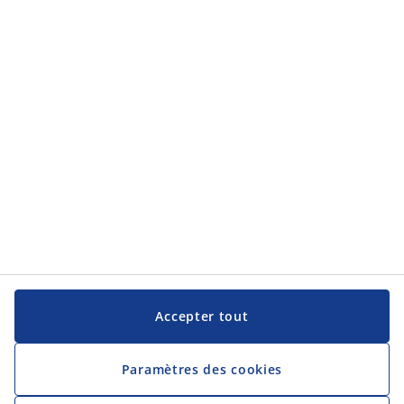
Service clientèle
JYSK
JYSK
Siège social
Suivez JYSK
Langue
Accepter tout
Paramètres des cookies