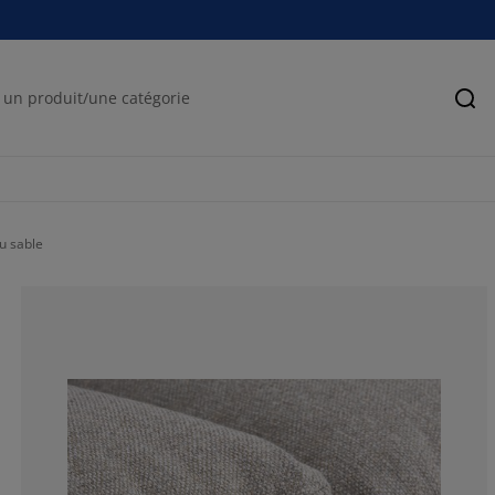
Rec
u sable
0%