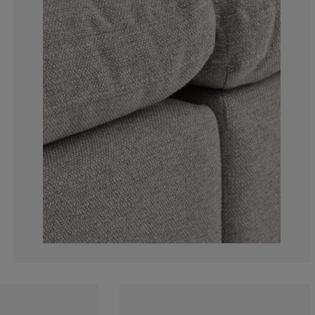
50%
0%
50%
0%