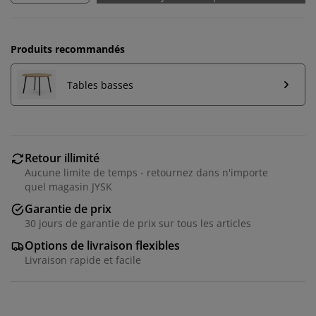
Produits recommandés
Tables basses
Retour illimité
Aucune limite de temps - retournez dans n'importe
quel magasin JYSK
Nous personnalisons votre expérience
Garantie de prix
30 jours de garantie de prix sur tous les articles
Options de livraison flexibles
Chez JYSK, nous utilisons des cookies et des
Livraison rapide et facile
identifiants mobiles pour vous garantir une bonne
expérience lorsque vous visitez notre site web. Les
cookies collectent des informations vous concernant
afin de garantir le bon fonctionnement du site, de