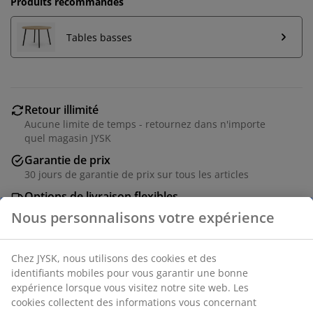
Produits recommandés
Tables basses
Retour illimité
Aucune limite de temps - retournez dans n'importe
quel magasin JYSK
Garantie de prix
30 jours de garantie de prix sur tous les articles
Options de livraison flexibles
Livraison rapide et facile
Canapé modulable comprenant 3 modules pouvant
être configurés en fonction de votre espace. 1 module
central et 2 modules d'angle/extrémité : Tissu.