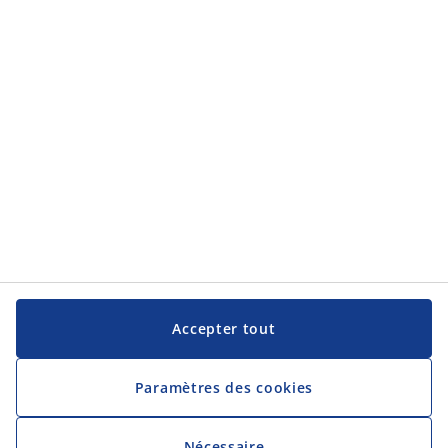
Service clientèle
JYSK
JYSK
Siège social
Suivez JYSK
Langue