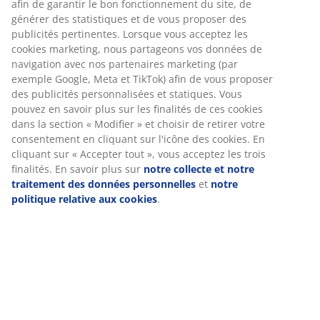
Coussins d'assise et de dossier en mousse.
Numéro d’article: S000799
L'ensemble se compose des éléments
suivants
Spécifications
Avis
(
0
)